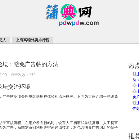
纪人
上海高端外卖排行榜
论坛：避免广告帖的方法
热
◎
14:00 点击次数：179
所
论坛交流环境
◎
◎
，广告帖泛滥会严重影响用户体验和论坛秩序。下面为大家介绍一些避免
免
◎
你
帖子审核流程。在用户发布新帖时，设置人工初审和系统复审。人工初审
否为广告，系统复审则利用关键词过滤技术，对包含明显广告词汇的帖子
推