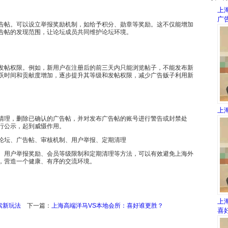
上
广
告帖。可以设立举报奖励机制，如给予积分、勋章等奖励。这不仅能增加
告帖的发现范围，让论坛成员共同维护论坛环境。
发帖权限。例如，新用户在注册后的前三天内只能浏览帖子，不能发布新
跃时间和贡献度增加，逐步提升其等级和发帖权限，减少广告贩子利用新
上
清理，删除已确认的广告帖，并对发布广告帖的账号进行警告或封禁处
行公示，起到威慑作用。
论坛、广告帖、审核机制、用户举报、定期清理
、用户举报奖励、会员等级限制和定期清理等方法，可以有效避免上海外
，营造一个健康、有序的交流环境。
上
索新玩法
下一篇：
上海高端洋马VS本地会所：喜好谁更胜？
喜