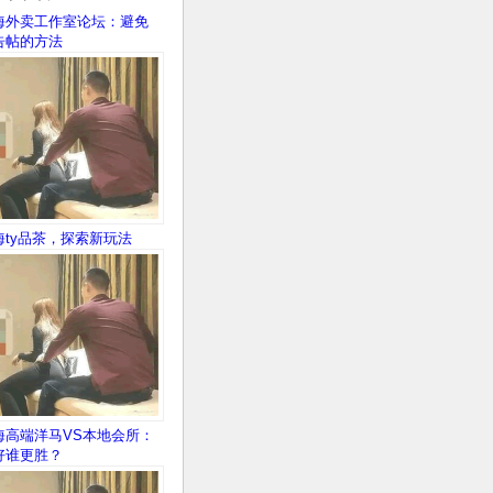
海外卖工作室论坛：避免
告帖的方法
海ty品茶，探索新玩法
海高端洋马VS本地会所：
好谁更胜？