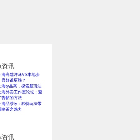
点资讯
上海高端洋马VS本地会
：喜好谁更胜？
上海ty品茶，探索新玩法
上海外卖工作室论坛：避
广告帖的方法
上海品茶ty：独特玩法带
领略茶之魅力
荐资讯